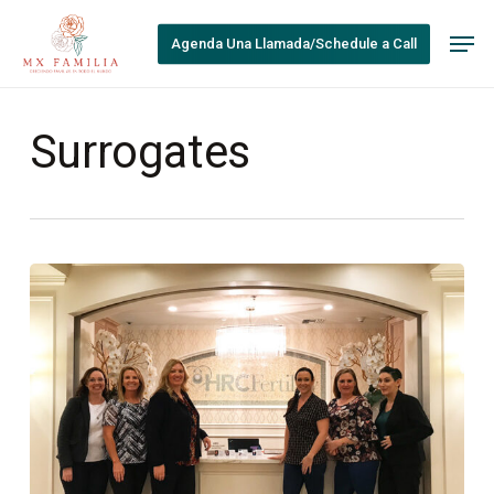
Skip
Men
to
Agenda Una Llamada/Schedule a Call
main
content
Surrogates